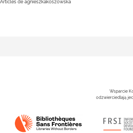
Articles de agnieszkakoszowska
Wsparcie Kom
odzwierciedlają je