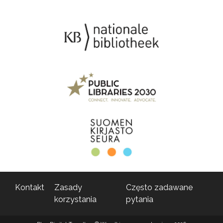
Kontakt
Zasady
Często zadawane
korzystania
pytania