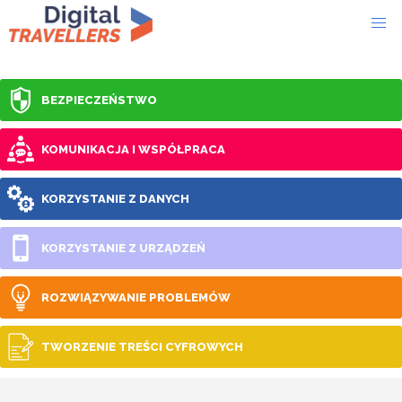
BEZPIECZEŃSTWO
KOMUNIKACJA I WSPÓŁPRACA
KORZYSTANIE Z DANYCH
KORZYSTANIE Z URZĄDZEŃ
ROZWIĄZYWANIE PROBLEMÓW
TWORZENIE TREŚCI CYFROWYCH