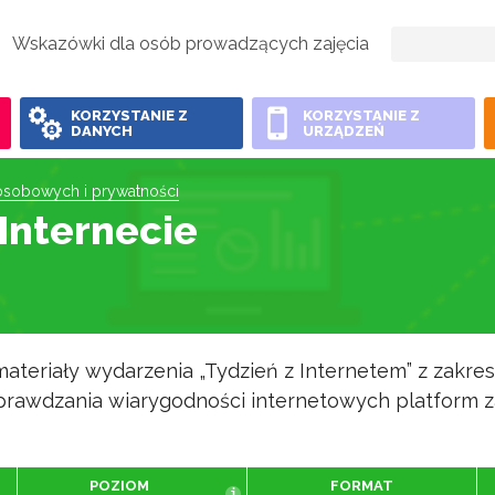
Wskazówki dla osób prowadzących zajęcia
KORZYSTANIE Z
KORZYSTANIE Z
DANYCH
URZĄDZEŃ
osobowych i prywatności
Internecie
ateriały wydarzenia „Tydzień z Internetem” z zakre
rawdzania wiarygodności internetowych platform z
POZIOM
FORMAT
i