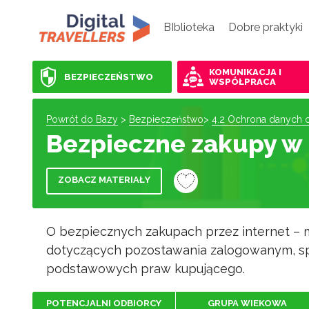
BIblioteka
Dobre praktyki
KOMUNIKACJA I
BEZPIECZEŃSTWO
WSPÓŁPRACA
Powrót do Bazy
>
Bezpieczeństwo
>
4.2 Ochrona danych 
Bezpieczne zakupy w 
ZOBACZ MATERIAŁY
O bezpiecznych zakupach przez internet – m
dotyczących pozostawania zalogowanym, sp
podstawowych praw kupującego.
POTENCJALNI ODBIORCY
GRUPA WIEKOWA