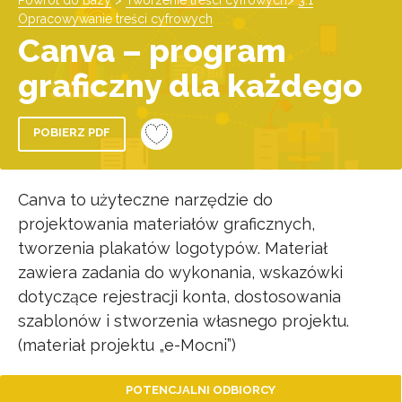
Powrót do Bazy
>
Tworzenie treści cyfrowych
>
3.1
Opracowywanie treści cyfrowych
Canva – program
graficzny dla każdego
POBIERZ PDF
Canva to użyteczne narzędzie do
projektowania materiałów graficznych,
tworzenia plakatów logotypów. Materiał
zawiera zadania do wykonania, wskazówki
dotyczące rejestracji konta, dostosowania
szablonów i stworzenia własnego projektu.
(materiał projektu „e-Mocni”)
POTENCJALNI ODBIORCY