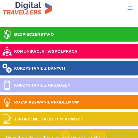
BEZPIECZEŃSTWO
KOMUNIKACJA I WSPÓŁPRACA
KORZYSTANIE Z DANYCH
KORZYSTANIE Z URZĄDZEŃ
ROZWIĄZYWANIE PROBLEMÓW
TWORZENIE TREŚCI CYFROWYCH