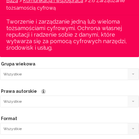
Baza
>
Komunikacja i współpraca
> 2.6 Zarządzanie
tożsamością cyfrową
Tworzenie i zarządzanie jedną lub wieloma
tożsamościami cyfrowymi. Ochrona własnej
reputacji i radzenie sobie z danymi, które
wytwarza się za pomocą cyfrowych narzędzi,
środowisk i usług.
Grupa wiekowa
Wszystkie
Prawa autorskie
i
Wszystkie
Format
Wszystkie