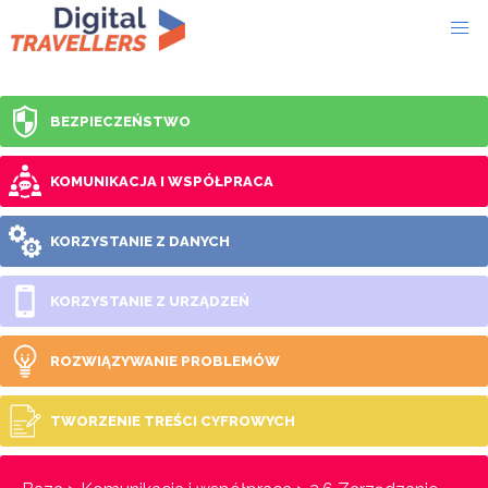
BEZPIECZEŃSTWO
KOMUNIKACJA I WSPÓŁPRACA
KORZYSTANIE Z DANYCH
KORZYSTANIE Z URZĄDZEŃ
ROZWIĄZYWANIE PROBLEMÓW
TWORZENIE TREŚCI CYFROWYCH