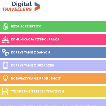
BEZPIECZEŃSTWO
KOMUNIKACJA I WSPÓŁPRACA
KORZYSTANIE Z DANYCH
KORZYSTANIE Z URZĄDZEŃ
ROZWIĄZYWANIE PROBLEMÓW
TWORZENIE TREŚCI CYFROWYCH