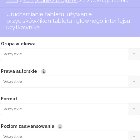
Baza
>
Korzystanie z urządzeń
> 0.2 Obsługa tabletu
Uruchamianie tabletu, używanie
przycisków/ikon tabletu i głównego interfejsu
użytkownika.
Grupa wiekowa
Wszystkie
Prawa autorskie
i
Wszystkie
Format
Wszystkie
Poziom zaawansowania
i
Wszystkie