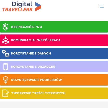
BEZPIECZEŃSTWO
KOMUNIKACJA I WSPÓŁPRACA
KORZYSTANIE Z DANYCH
KORZYSTANIE Z URZĄDZEŃ
ROZWIĄZYWANIE PROBLEMÓW
TWORZENIE TREŚCI CYFROWYCH