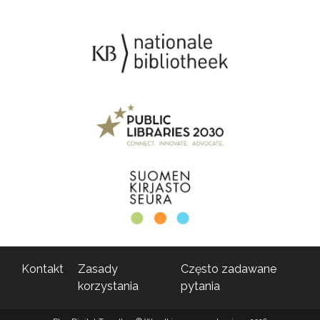
Kontakt
Zasady
Często zadawane
korzystania
pytania